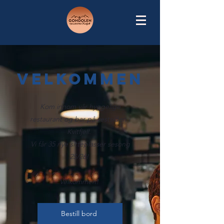
Velkommen
Kom innom vår hyggelige
restaurant og bar på vestsiden i
Kvitfjell.
Vi får 35 nye sitteplasser sesong
25/26!
Velkommen!
Bestill bord